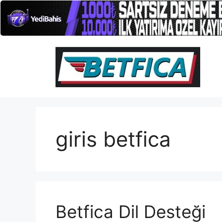
İçeriğe
atla
giris betfica
Betfica Dil Desteği