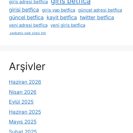
giris betfica
giris adresi betfica
girisi betfica
giris yap betfica
güncel adresi betfica
güncel betfica
kayit betfica
twitter betfica
yeni adresi betfica
yeni giris betfica
seobahis web sitesi btk
Arşivler
Haziran 2026
Nisan 2026
Eylül 2025
Haziran 2025
Mayıs 2025
Şubat 2025