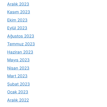
Aralık 2023
Kasım 2023
Ekim 2023
Eylül 2023
Ağustos 2023
Temmuz 2023
Haziran 2023
Mayıs 2023
Nisan 2023
Mart 2023
Şubat 2023
Ocak 2023
Aralık 2022