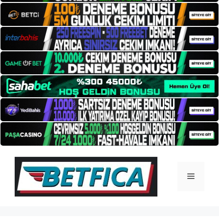
İçeriğe
atla
Menü