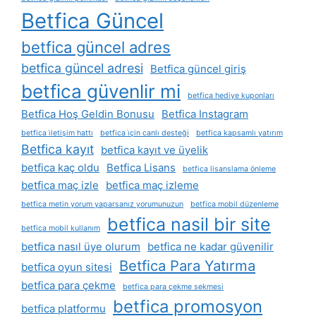
Betfica Güncel
betfica güncel adres
betfica güncel adresi
Betfica güncel giriş
betfica güvenlir mi
betfica hediye kuponları
Betfica Hoş Geldin Bonusu
Betfica Instagram
betfica i̇letişim hattı
betfica i̇çin canlı desteği
betfica kapsamlı yatırım
Betfica kayıt
betfica kayıt ve üyelik
betfica kaç oldu
Betfica Lisans
betfica lisanslama önleme
betfica maç izle
betfica maç izleme
betfica metin yorum yaparsanız yorumunuzun
betfica mobil düzenleme
betfica nasil bir site
betfica mobil kullanım
betfica nasıl üye olurum
betfica ne kadar güvenilir
Betfica Para Yatırma
betfica oyun sitesi
betfica para çekme
betfica para çekme sekmesi
betfica promosyon
betfica platformu