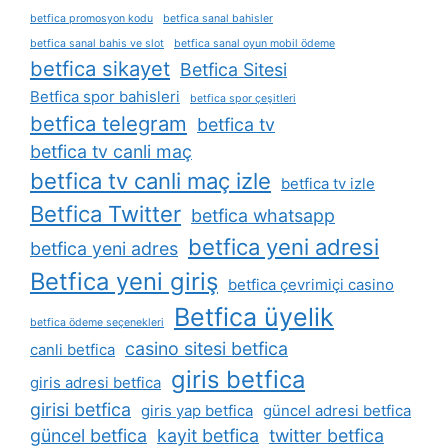
betfica promosyon kodu
betfica sanal bahisler
betfica sanal bahis ve slot
betfica sanal oyun mobil ödeme
betfica sikayet
Betfica Sitesi
Betfica spor bahisleri
betfica spor çeşitleri
betfica telegram
betfica tv
betfica tv canli maç
betfica tv canli maç izle
betfica tv izle
Betfica Twitter
betfica whatsapp
betfica yeni adresi
betfica yeni adres
Betfica yeni giriş
betfica çevrimiçi casino
Betfica üyelik
betfica ödeme seçenekleri
casino sitesi betfica
canli betfica
giris betfica
giris adresi betfica
girisi betfica
giris yap betfica
güncel adresi betfica
güncel betfica
kayit betfica
twitter betfica