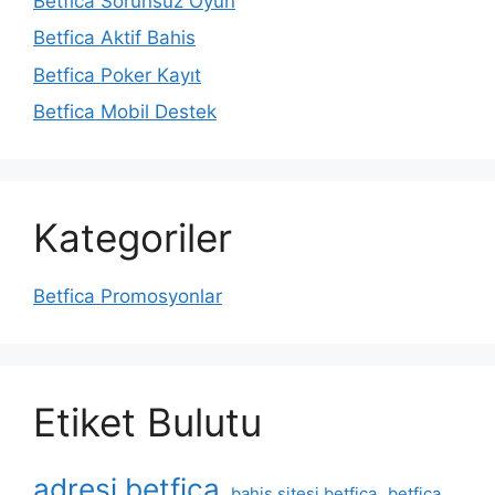
Betfica Sorunsuz Oyun
Betfica Aktif Bahis
Betfica Poker Kayıt
Betfica Mobil Destek
Kategoriler
Betfica Promosyonlar
Etiket Bulutu
adresi betfica
bahis sitesi betfica
betfica