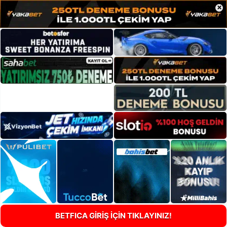
×
BETFICA GİRİŞ İÇİN TIKLAYINIZ!