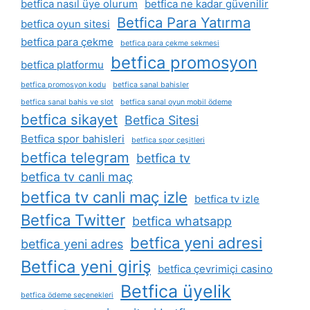
betfica nasıl üye olurum
betfica ne kadar güvenilir
Betfica Para Yatırma
betfica oyun sitesi
betfica para çekme
betfica para çekme sekmesi
betfica promosyon
betfica platformu
betfica promosyon kodu
betfica sanal bahisler
betfica sanal bahis ve slot
betfica sanal oyun mobil ödeme
betfica sikayet
Betfica Sitesi
Betfica spor bahisleri
betfica spor çeşitleri
betfica telegram
betfica tv
betfica tv canli maç
betfica tv canli maç izle
betfica tv izle
Betfica Twitter
betfica whatsapp
betfica yeni adresi
betfica yeni adres
Betfica yeni giriş
betfica çevrimiçi casino
Betfica üyelik
betfica ödeme seçenekleri