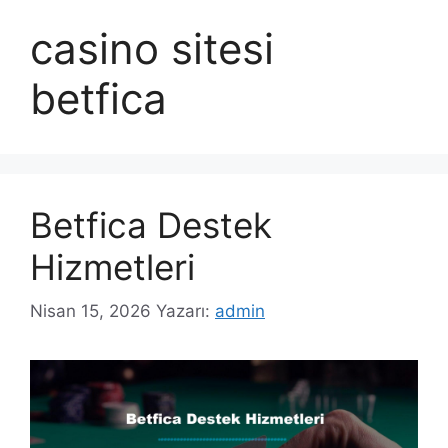
casino sitesi
betfica
Betfica Destek
Hizmetleri
Nisan 15, 2026
Yazarı:
admin