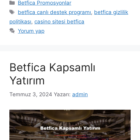
Kategoriler
Betfica Promosyonlar
Etiketler
betfica canlı destek programı
,
betfica gizlilik
politikası
,
casino sitesi betfica
Yorum yap
Betfica Kapsamlı
Yatırım
Temmuz 3, 2024
Yazarı:
admin