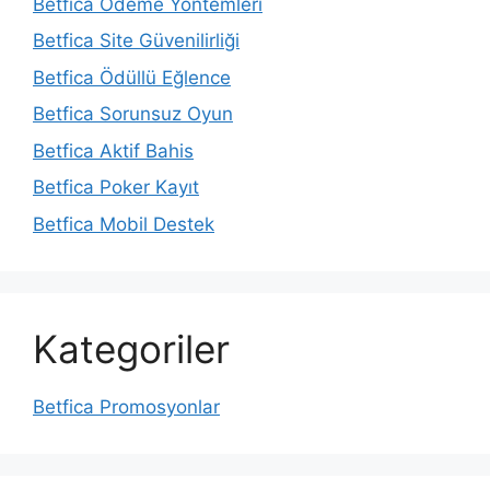
Betfica Ödeme Yöntemleri
Betfica Site Güvenilirliği
Betfica Ödüllü Eğlence
Betfica Sorunsuz Oyun
Betfica Aktif Bahis
Betfica Poker Kayıt
Betfica Mobil Destek
Kategoriler
Betfica Promosyonlar