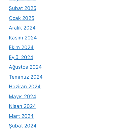
Şubat 2025
Ocak 2025
Aralık 2024
Kasım 2024
Ekim 2024
Eylül 2024
Ağustos 2024
Temmuz 2024
Haziran 2024
Mayıs 2024
Nisan 2024
Mart 2024
Şubat 2024