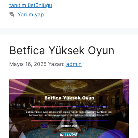
tanıtım üstünlüğü
Yorum yap
Betfica Yüksek Oyun
Mayıs 16, 2025
Yazarı:
admin