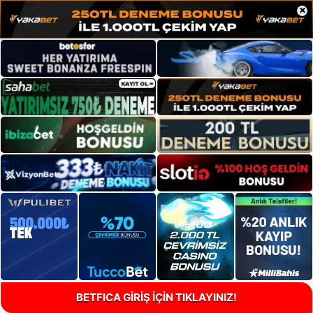
×
BETFICA GİRİŞ İÇİN TIKLAYINIZ!