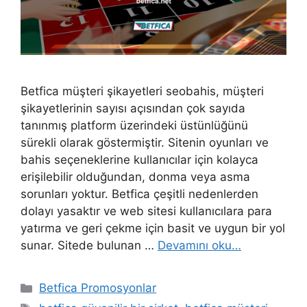
Betfica müşteri şikayetleri seobahis, müşteri
şikayetlerinin sayısı açısından çok sayıda
tanınmış platform üzerindeki üstünlüğünü
sürekli olarak göstermiştir. Sitenin oyunları ve
bahis seçeneklerine kullanıcılar için kolayca
erişilebilir olduğundan, donma veya asma
sorunları yoktur. Betfica çeşitli nedenlerden
dolayı yasaktır ve web sitesi kullanıcılara para
yatırma ve geri çekme için basit ve uygun bir yol
sunar. Sitede bulunan …
Devamını oku…
Kategoriler
Betfica Promosyonlar
Etiketler