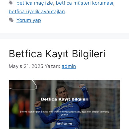
Etiketler
betfica maç izle
,
betfica müşteri koruması
,
betfica üyelik avantajları
Yorum yap
Betfica Kayıt Bilgileri
Mayıs 21, 2025
Yazarı:
admin