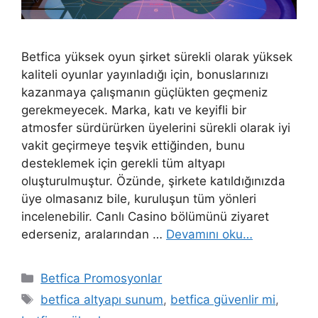
Betfica yüksek oyun şirket sürekli olarak yüksek
kaliteli oyunlar yayınladığı için, bonuslarınızı
kazanmaya çalışmanın güçlükten geçmeniz
gerekmeyecek. Marka, katı ve keyifli bir
atmosfer sürdürürken üyelerini sürekli olarak iyi
vakit geçirmeye teşvik ettiğinden, bunu
desteklemek için gerekli tüm altyapı
oluşturulmuştur. Özünde, şirkete katıldığınızda
üye olmasanız bile, kuruluşun tüm yönleri
incelenebilir. Canlı Casino bölümünü ziyaret
ederseniz, aralarından …
Devamını oku…
Kategoriler
Betfica Promosyonlar
Etiketler
betfica altyapı sunum
,
betfica güvenlir mi
,