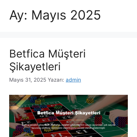
Ay:
Mayıs 2025
Betfica Müşteri
Şikayetleri
Mayıs 31, 2025
Yazarı:
admin