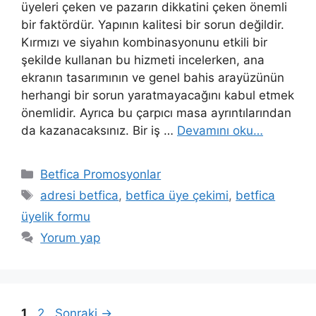
üyeleri çeken ve pazarın dikkatini çeken önemli
bir faktördür. Yapının kalitesi bir sorun değildir.
Kırmızı ve siyahın kombinasyonunu etkili bir
şekilde kullanan bu hizmeti incelerken, ana
ekranın tasarımının ve genel bahis arayüzünün
herhangi bir sorun yaratmayacağını kabul etmek
önemlidir. Ayrıca bu çarpıcı masa ayrıntılarından
da kazanacaksınız. Bir iş …
Devamını oku…
Kategoriler
Betfica Promosyonlar
Etiketler
adresi betfica
,
betfica üye çekimi
,
betfica
üyelik formu
Yorum yap
Sayfa
Sayfa
1
2
Sonraki
→