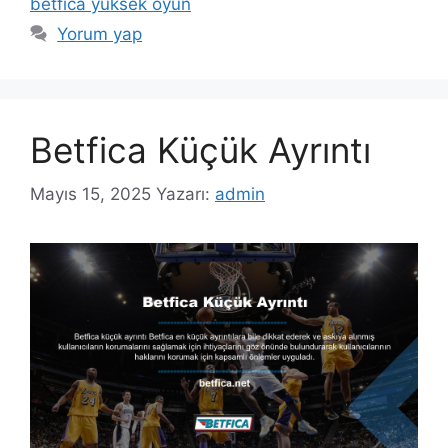
betfica yüksek oyun
Yorum yap
Betfica Küçük Ayrıntı
Mayıs 15, 2025
Yazarı:
admin