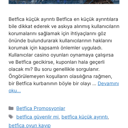
Betfica küçük ayrıntı Betfica en küçük ayrıntılara
bile dikkat ederek ve askıya alınmış kullanıcıların
korumalarını sağlamak için ihtiyaçlarını göz
önünde bulundurarak kullanıcılarının haklarını
korumak için kapsamlı önlemler uyguladı.
Kullanıcılar casino oyunları oynamaya çalışırsa
ve Betfica gecikirse, kuponları hala geçerli
olacak mı? Bu soru genellikle sorgulanır.
Öngörülemeyen koşulların olasılığına rağmen,
bir Betfica kurbanının böyle bir olayı …
Devamını
oku…
Kategoriler
Betfica Promosyonlar
Etiketler
betfica güvenlir mi
,
betfica küçük ayrıntı
,
betfica oyun kayıp