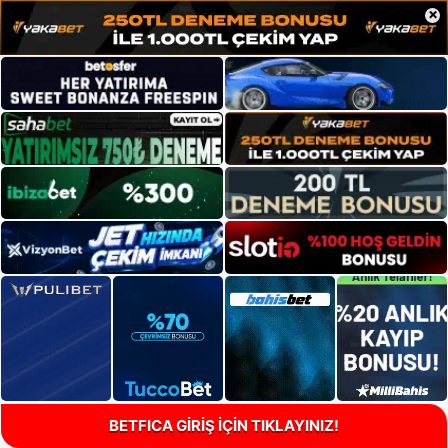
×
BETFICA GİRİŞ İÇİN TIKLAYINIZ!