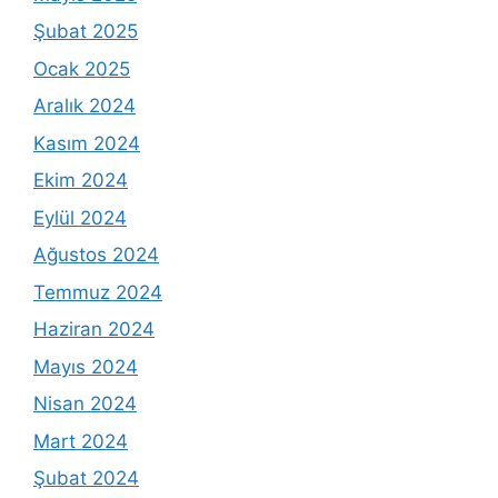
Şubat 2025
Ocak 2025
Aralık 2024
Kasım 2024
Ekim 2024
Eylül 2024
Ağustos 2024
Temmuz 2024
Haziran 2024
Mayıs 2024
Nisan 2024
Mart 2024
Şubat 2024