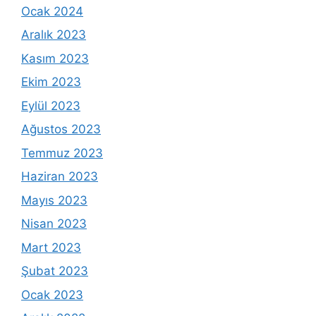
Ocak 2024
Aralık 2023
Kasım 2023
Ekim 2023
Eylül 2023
Ağustos 2023
Temmuz 2023
Haziran 2023
Mayıs 2023
Nisan 2023
Mart 2023
Şubat 2023
Ocak 2023