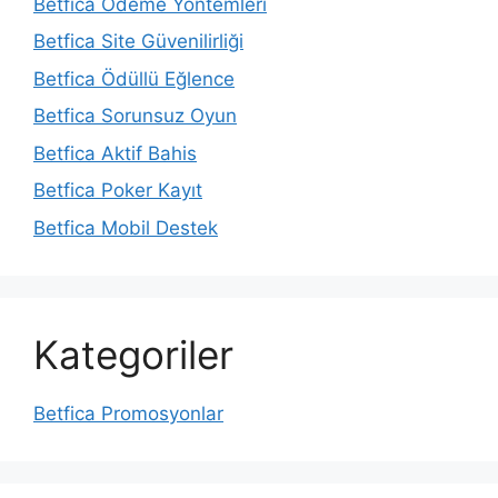
Betfica Ödeme Yöntemleri
Betfica Site Güvenilirliği
Betfica Ödüllü Eğlence
Betfica Sorunsuz Oyun
Betfica Aktif Bahis
Betfica Poker Kayıt
Betfica Mobil Destek
Kategoriler
Betfica Promosyonlar