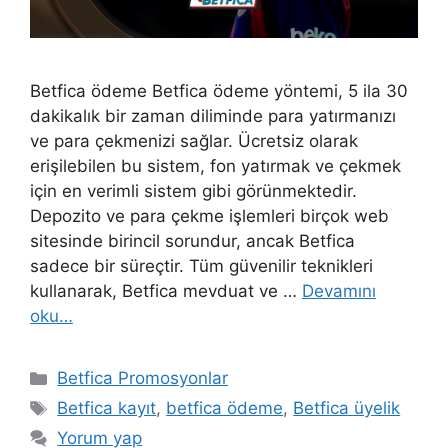
Betfica ödeme Betfica ödeme yöntemi, 5 ila 30
dakikalık bir zaman diliminde para yatırmanızı
ve para çekmenizi sağlar. Ücretsiz olarak
erişilebilen bu sistem, fon yatırmak ve çekmek
için en verimli sistem gibi görünmektedir.
Depozito ve para çekme işlemleri birçok web
sitesinde birincil sorundur, ancak Betfica
sadece bir süreçtir. Tüm güvenilir teknikleri
kullanarak, Betfica mevduat ve …
Devamını
oku…
Kategoriler
Betfica Promosyonlar
Etiketler
Betfica kayıt
,
betfica ödeme
,
Betfica üyelik
Yorum yap