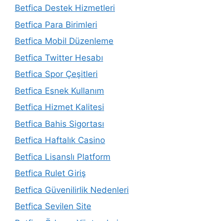
Betfica Destek Hizmetleri
Betfica Para Birimleri
Betfica Mobil Düzenleme
Betfica Twitter Hesabı
Betfica Spor Çeşitleri
Betfica Esnek Kullanım
Betfica Hizmet Kalitesi
Betfica Bahis Sigortası
Betfica Haftalık Casino
Betfica Lisanslı Platform
Betfica Rulet Giriş
Betfica Güvenilirlik Nedenleri
Betfica Sevilen Site