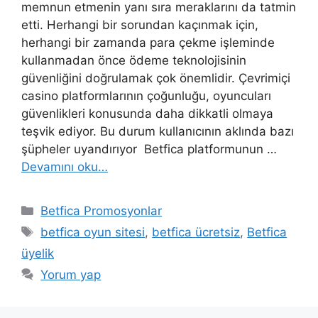
memnun etmenin yanı sıra meraklarını da tatmin
etti. Herhangi bir sorundan kaçınmak için,
herhangi bir zamanda para çekme işleminde
kullanmadan önce ödeme teknolojisinin
güvenliğini doğrulamak çok önemlidir. Çevrimiçi
casino platformlarının çoğunluğu, oyuncuları
güvenlikleri konusunda daha dikkatli olmaya
teşvik ediyor. Bu durum kullanıcının aklında bazı
şüpheler uyandırıyor Betfica platformunun …
Devamını oku…
Kategoriler
Betfica Promosyonlar
Etiketler
betfica oyun sitesi
,
betfica ücretsiz
,
Betfica
üyelik
Yorum yap