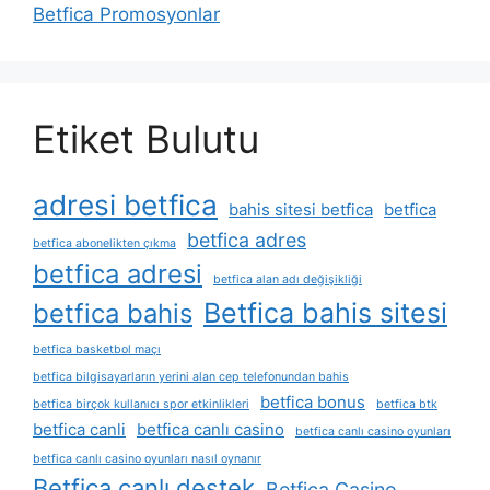
Betfica Promosyonlar
Etiket Bulutu
adresi betfica
bahis sitesi betfica
betfica
betfica adres
betfica abonelikten çıkma
betfica adresi
betfica alan adı değişikliği
Betfica bahis sitesi
betfica bahis
betfica basketbol maçı
betfica bilgisayarların yerini alan cep telefonundan bahis
betfica bonus
betfica birçok kullanıcı spor etkinlikleri
betfica btk
betfica canli
betfica canlı casino
betfica canlı casino oyunları
betfica canlı casino oyunları nasıl oynanır
Betfica canlı destek
Betfica Casino