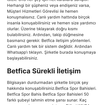
Herhangi bir şüpheniz veya endişeniz varsa,
Müşteri Hizmetleri Görevlisi ile hemen
konuşmalısınız. Canlı yardım hattında birçok
insanla konuşabilirsiniz ve hemen size yardımcı
olurlar. Üzerine tıklayarak doğru kısmı
bulabilirsiniz. Ardından, takip düğmesine
basmanız gerekir. Betfica iletişim yöntemleri.
Canlı yardım tek bir sistem değildir. Ardından
Whatsapp’ı tıklayın. Şirketle burada konuşmaya
başlayabilirsiniz.
Betfica Sürekli İletişim
Bilgisayarı durdurmadan şirketle birçok şey
hakkında konuşabilirsiniz.Betfica Spor Bahisleri.
Betfica Spor Bahis Betfica Spor Bahisleri 50
farklı şubeyi tahmin etme şansı sunar. Kaç