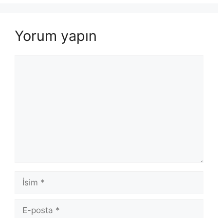
Yorum yapın
Yorum
İsim
E-
posta