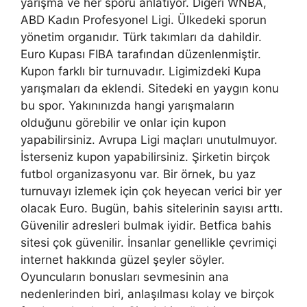
yarışma ve her sporu anlatıyor. Diğeri WNBA,
ABD Kadın Profesyonel Ligi. Ülkedeki sporun
yönetim organıdır. Türk takımları da dahildir.
Euro Kupası FIBA tarafından düzenlenmiştir.
Kupon farklı bir turnuvadır. Ligimizdeki Kupa
yarışmaları da eklendi. Sitedeki en yaygın konu
bu spor. Yakınınızda hangi yarışmaların
olduğunu görebilir ve onlar için kupon
yapabilirsiniz. Avrupa Ligi maçları unutulmuyor.
İsterseniz kupon yapabilirsiniz. Şirketin birçok
futbol organizasyonu var. Bir örnek, bu yaz
turnuvayı izlemek için çok heyecan verici bir yer
olacak Euro. Bugün, bahis sitelerinin sayısı arttı.
Güvenilir adresleri bulmak iyidir. Betfica bahis
sitesi çok güvenilir. İnsanlar genellikle çevrimiçi
internet hakkında güzel şeyler söyler.
Oyuncuların bonusları sevmesinin ana
nedenlerinden biri, anlaşılması kolay ve birçok