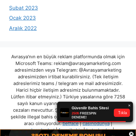
Şubat 2023
Ocak 2023
Aralık 2022
Avrasya'nın en büyük reklam platformunda olmak için
Microsoft Teams:
reklam@avrasyamarketing.com
adresimizden veya Telegram: @Avrasyamarketing
adresimizden irtibat kurabilirsiniz. (Tek iletişim
adreslerimiz teams / telegram ve mail adresimizdir.
Harici hiçbir iletişim adresimiz bulunmamaktadır.
Lütfen itibar etmeyiniz.) Türkiye yasalarına göre 7258
sayılı kanun uyarınca yasa dışı bahis oynamanın
cezaları mevcuttur. Şu an bulunduğunuz site hiç bir
şekilde illegal bahis oyunları oynatmıyor ve oynamaya
aracı olmuyordur.
betface
|
casinodünya
|
royalgardenbet
|
favoribahis
|
betsalvador
|
×