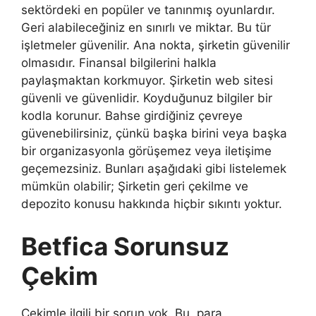
sektördeki en popüler ve tanınmış oyunlardır.
Geri alabileceğiniz en sınırlı ve miktar. Bu tür
işletmeler güvenilir. Ana nokta, şirketin güvenilir
olmasıdır. Finansal bilgilerini halkla
paylaşmaktan korkmuyor. Şirketin web sitesi
güvenli ve güvenlidir. Koyduğunuz bilgiler bir
kodla korunur. Bahse girdiğiniz çevreye
güvenebilirsiniz, çünkü başka birini veya başka
bir organizasyonla görüşemez veya iletişime
geçemezsiniz. Bunları aşağıdaki gibi listelemek
mümkün olabilir; Şirketin geri çekilme ve
depozito konusu hakkında hiçbir sıkıntı yoktur.
Betfica Sorunsuz
Çekim
Çekimle ilgili bir sorun yok. Bu, para