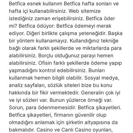
Betfica esnek kullanım Betfica hafta sonları ve
hafta içi kullanabilirsiniz. Web sitemize
istediğiniz zaman erişebilirsiniz. Betfica öder
mi? Betfica ödüyor: Betfica ödemeyi merak
ediyor. Diğeri birlikte çalışma yeteneğidir. Başka
bir yöntem kullanamayız. Kullandığınız tekniğe
bağlı olarak farklı şekillerde ve miktarlarda para
alabilirsiniz. Borçlu olduğunuz parayı hemen
alabilirsiniz. Ofisin farklı şekillerde ödeme yapıp
yapmadığını kontrol edebilirsiniz. Bunları
kullanmak hemen bilgili olabilir. Sosyal medya,
analiz sayfaları, sözlük siteleri bize bu konu
hakkında bir fikir vermektedir. Generalin çok iyi
ve iyi sözleri var. Bunun yüzlerce örneği var.
Sorun, para ödenmemesidir. Betfica şikayetleri.
Betfica şikayetleri, firmanın güvenilir olup
olmadığını anlamak için şirketin altyapısına da
bakmalıdır. Casino ve Canlı Casino oyunları,