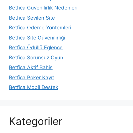
Betfica Güvenilirlik Nedenleri
Betfica Sevilen Site
Betfica Ödeme Yöntemleri
Betfica Site Güvenilirliği
Betfica Ödüllü Eğlence
Betfica Sorunsuz Oyun
Betfica Aktif Bahis
Betfica Poker Kayıt
Betfica Mobil Destek
Kategoriler