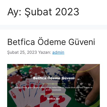
Ay:
Şubat 2023
Betfica Ödeme Güveni
Şubat 25, 2023
Yazarı:
admin