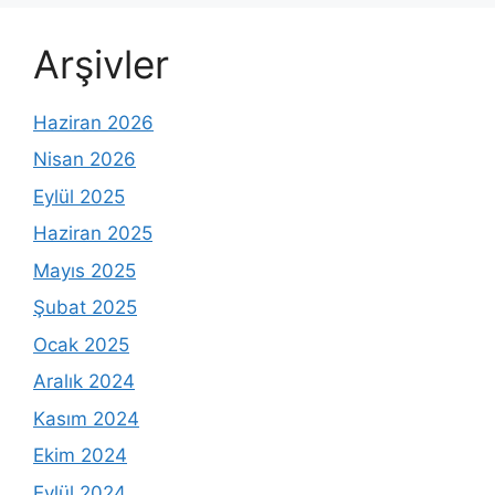
Arşivler
Haziran 2026
Nisan 2026
Eylül 2025
Haziran 2025
Mayıs 2025
Şubat 2025
Ocak 2025
Aralık 2024
Kasım 2024
Ekim 2024
Eylül 2024