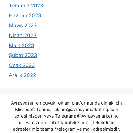
Temmuz 2023
Haziran 2023
Mayıs 2023
Nisan 2023
Mart 2023
Şubat 2023
Ocak 2023
Aralık 2022
Avrasya'nın en büyük reklam platformunda olmak için
Microsoft Teams:
reklam@avrasyamarketing.com
adresimizden veya Telegram: @Avrasyamarketing
adresimizden irtibat kurabilirsiniz. (Tek iletişim
adreslerimiz teams / telegram ve mail adresimizdir.