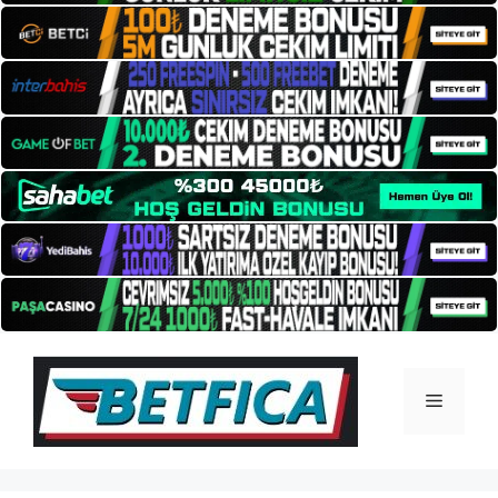
İçeriğe
atla
Menü