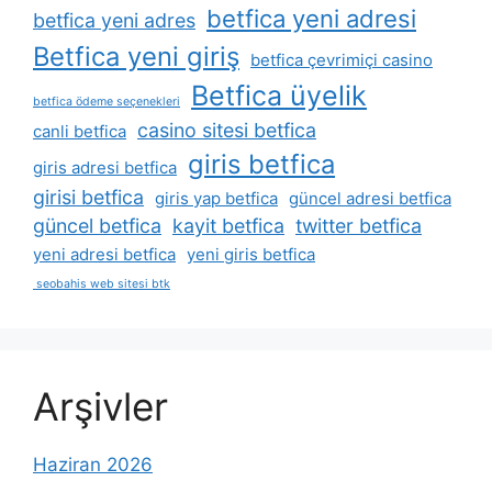
betfica yeni adresi
betfica yeni adres
Betfica yeni giriş
betfica çevrimiçi casino
Betfica üyelik
betfica ödeme seçenekleri
casino sitesi betfica
canli betfica
giris betfica
giris adresi betfica
girisi betfica
giris yap betfica
güncel adresi betfica
güncel betfica
kayit betfica
twitter betfica
yeni adresi betfica
yeni giris betfica
seobahis web sitesi btk
Arşivler
Haziran 2026