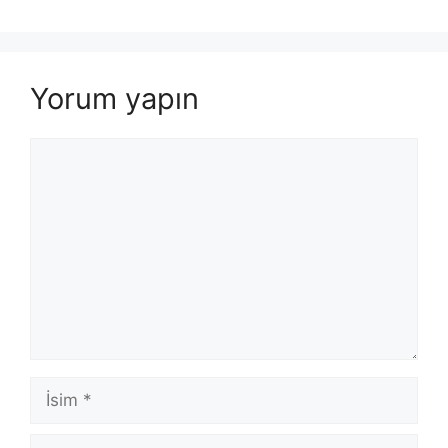
Yorum yapın
Yorum
İsim
E-