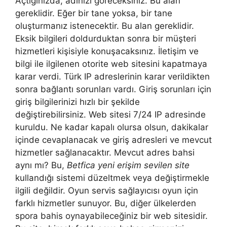
Açtığınızda, adınızı göreceksiniz. Bu alan
gereklidir. Eğer bir tane yoksa, bir tane
oluşturmanız istenecektir. Bu alan gereklidir.
Eksik bilgileri doldurduktan sonra bir müşteri
hizmetleri kişisiyle konuşacaksınız. İletişim ve
bilgi ile ilgilenen otorite web sitesini kapatmaya
karar verdi. Türk IP adreslerinin karar verildikten
sonra bağlantı sorunları vardı. Giriş sorunları için
giriş bilgilerinizi hızlı bir şekilde
değiştirebilirsiniz. Web sitesi 7/24 IP adresinde
kuruldu. Ne kadar kapalı olursa olsun, dakikalar
içinde cevaplanacak ve giriş adresleri ve mevcut
hizmetler sağlanacaktır. Mevcut adres bahsi
aynı mı? Bu,
Betfica yeni erişim sevilen site
kullandığı sistemi düzeltmek veya değiştirmekle
ilgili değildir. Oyun servis sağlayıcısı oyun için
farklı hizmetler sunuyor. Bu, diğer ülkelerden
spora bahis oynayabileceğiniz bir web sitesidir.