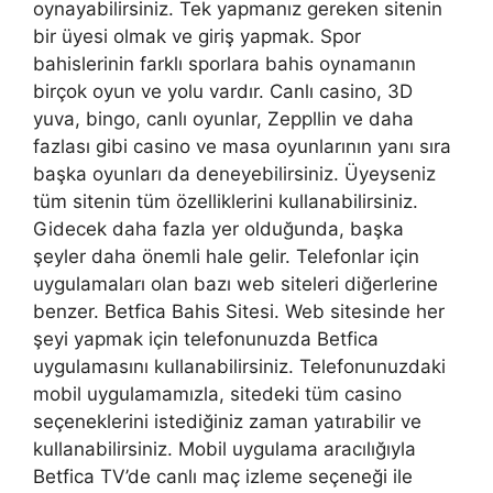
oynayabilirsiniz. Tek yapmanız gereken sitenin
bir üyesi olmak ve giriş yapmak. Spor
bahislerinin farklı sporlara bahis oynamanın
birçok oyun ve yolu vardır. Canlı casino, 3D
yuva, bingo, canlı oyunlar, Zeppllin ve daha
fazlası gibi casino ve masa oyunlarının yanı sıra
başka oyunları da deneyebilirsiniz. Üyeyseniz
tüm sitenin tüm özelliklerini kullanabilirsiniz.
Gidecek daha fazla yer olduğunda, başka
şeyler daha önemli hale gelir. Telefonlar için
uygulamaları olan bazı web siteleri diğerlerine
benzer. Betfica Bahis Sitesi. Web sitesinde her
şeyi yapmak için telefonunuzda Betfica
uygulamasını kullanabilirsiniz. Telefonunuzdaki
mobil uygulamamızla, sitedeki tüm casino
seçeneklerini istediğiniz zaman yatırabilir ve
kullanabilirsiniz. Mobil uygulama aracılığıyla
Betfica TV’de canlı maç izleme seçeneği ile