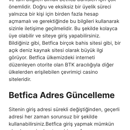
önemlidir. Doğru ve eksiksiz bir üyelik süreci
yalnızca bir kişi için birden fazla hesap
açmamalı ve gerektiğinde bu bilgileri kullanarak
sizinle iletişime geçilmelidir. Bu şekilde kolayca
üye olabilir ve siteye giriş yapabilirsiniz.
Bildiğiniz gibi, Betfica birçok bahis sitesi gibi, bir
açık deniz kaynak sitesi olarak büyük ilgi
görüyor. Betfica ülkemizdeki interneti
düzenleyen otorite olan BTK aracılığıyla diğer
ülkelerden erişilebilen çevrimiçi casino
siteleridir.
Betfica Adres Güncelleme
Sitenin giriş adresi sürekli değiştiğinden, geçerli
adresi her zaman sorunsuz bir şekilde
kullanabilirsiniz.Betfica giriş yapmak mümkün