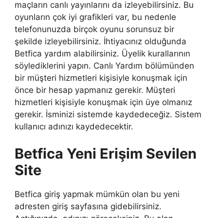
maçların canlı yayınlarını da izleyebilirsiniz. Bu
oyunların çok iyi grafikleri var, bu nedenle
telefonunuzda birçok oyunu sorunsuz bir
şekilde izleyebilirsiniz. İhtiyacınız olduğunda
Betfica yardım alabilirsiniz. Üyelik kurallarının
söylediklerini yapın. Canlı Yardım bölümünden
bir müşteri hizmetleri kişisiyle konuşmak için
önce bir hesap yapmanız gerekir. Müşteri
hizmetleri kişisiyle konuşmak için üye olmanız
gerekir. İsminizi sistemde kaydedeceğiz. Sistem
kullanıcı adınızı kaydedecektir.
Betfica Yeni Erişim Sevilen
Site
Betfica giriş yapmak mümkün olan bu yeni
adresten giriş sayfasına gidebilirsiniz.