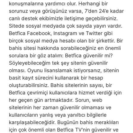
konuşmalarına yardımcı olur. Herhangi bir
sorunuz veya görüşünüz varsa, 7’den 24’e kadar
canlı destek ekibimizle iletişime geçebilirsiniz.
Sitede sosyal medyada çok sayıda yayın vardır.
Betfica Facebook, Instagram ve Twitter gibi
birçok sosyal medya hesabı olan bir şirkettir. Bir
bahis sitesi hakkında sorabileceğiniz en önemli
sorulara bir göz atalım: Betfica güvenilir mi?
Söyleyebileceğim tek şey sitenin güvenilir
olması. Oyunu lisanslamak istiyorsanız, sitenin
basit kayıt sürecini kullanarak bir hesap
oluşturabilirsiniz. Bahis sitelerinin sayısı, bir
Betfica çevrimiçi kullanıcılara hizmet verdiği için
her geçen gün artmaktadır. Sorun, web
sitelerinin her zaman güvenilir olmaması ve
kullanıcıların yanlış veya yanıltıcı bilgilerle
karşılaşabileceğidir. Bugünün bahis meraklıları
için çok önemli olan Betfica TV’nin güvenilir ve