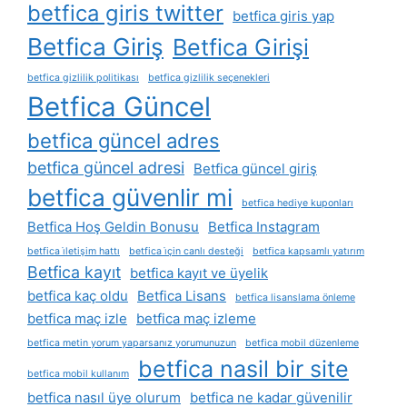
betfica giris twitter
betfica giris yap
Betfica Giriş
Betfica Girişi
betfica gizlilik politikası
betfica gizlilik seçenekleri
Betfica Güncel
betfica güncel adres
betfica güncel adresi
Betfica güncel giriş
betfica güvenlir mi
betfica hediye kuponları
Betfica Hoş Geldin Bonusu
Betfica Instagram
betfica i̇letişim hattı
betfica i̇çin canlı desteği
betfica kapsamlı yatırım
Betfica kayıt
betfica kayıt ve üyelik
betfica kaç oldu
Betfica Lisans
betfica lisanslama önleme
betfica maç izle
betfica maç izleme
betfica metin yorum yaparsanız yorumunuzun
betfica mobil düzenleme
betfica nasil bir site
betfica mobil kullanım
betfica nasıl üye olurum
betfica ne kadar güvenilir