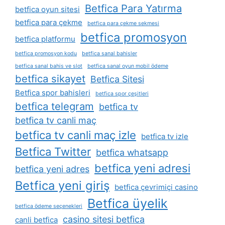
Betfica Para Yatırma
betfica oyun sitesi
betfica para çekme
betfica para çekme sekmesi
betfica promosyon
betfica platformu
betfica promosyon kodu
betfica sanal bahisler
betfica sanal bahis ve slot
betfica sanal oyun mobil ödeme
betfica sikayet
Betfica Sitesi
Betfica spor bahisleri
betfica spor çeşitleri
betfica telegram
betfica tv
betfica tv canli maç
betfica tv canli maç izle
betfica tv izle
Betfica Twitter
betfica whatsapp
betfica yeni adresi
betfica yeni adres
Betfica yeni giriş
betfica çevrimiçi casino
Betfica üyelik
betfica ödeme seçenekleri
casino sitesi betfica
canli betfica