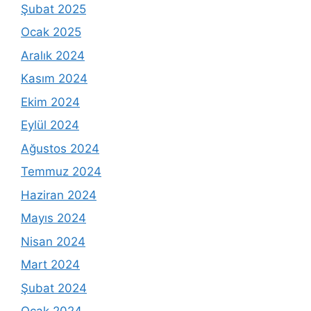
Şubat 2025
Ocak 2025
Aralık 2024
Kasım 2024
Ekim 2024
Eylül 2024
Ağustos 2024
Temmuz 2024
Haziran 2024
Mayıs 2024
Nisan 2024
Mart 2024
Şubat 2024