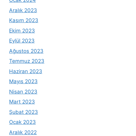
Ocak 2024
Aralık 2023
Kasım 2023
Ekim 2023
Eylül 2023
Ağustos 2023
Temmuz 2023
Haziran 2023
Mayıs 2023
Nisan 2023
Mart 2023
Şubat 2023
Ocak 2023
Aralık 2022