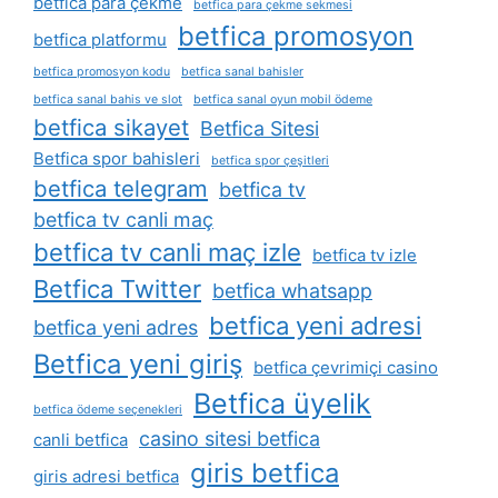
betfica para çekme
betfica para çekme sekmesi
betfica promosyon
betfica platformu
betfica promosyon kodu
betfica sanal bahisler
betfica sanal bahis ve slot
betfica sanal oyun mobil ödeme
betfica sikayet
Betfica Sitesi
Betfica spor bahisleri
betfica spor çeşitleri
betfica telegram
betfica tv
betfica tv canli maç
betfica tv canli maç izle
betfica tv izle
Betfica Twitter
betfica whatsapp
betfica yeni adresi
betfica yeni adres
Betfica yeni giriş
betfica çevrimiçi casino
Betfica üyelik
betfica ödeme seçenekleri
casino sitesi betfica
canli betfica
giris betfica
giris adresi betfica