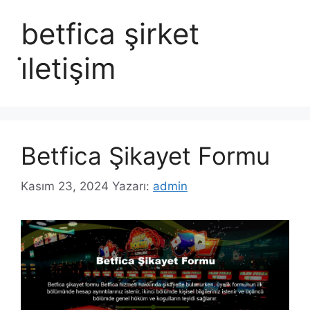
betfica şirket
i̇letişim
Betfica Şikayet Formu
Kasım 23, 2024
Yazarı:
admin