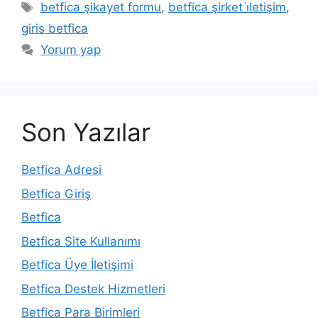
Etiketler
betfica şikayet formu
,
betfica şirket i̇letişim
,
giris betfica
Yorum yap
Son Yazılar
Betfica Adresi
Betfica Giriş
Betfica
Betfica Site Kullanımı
Betfica Üye İletişimi
Betfica Destek Hizmetleri
Betfica Para Birimleri