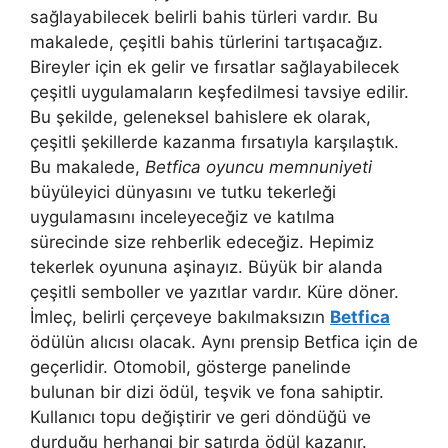
sağlayabilecek belirli bahis türleri vardır. Bu
makalede, çeşitli bahis türlerini tartışacağız.
Bireyler için ek gelir ve fırsatlar sağlayabilecek
çeşitli uygulamaların keşfedilmesi tavsiye edilir.
Bu şekilde, geleneksel bahislere ek olarak,
çeşitli şekillerde kazanma fırsatıyla karşılaştık.
Bu makalede,
Betfica oyuncu memnuniyeti
büyüleyici dünyasını ve tutku tekerleği
uygulamasını inceleyeceğiz ve katılma
sürecinde size rehberlik edeceğiz. Hepimiz
tekerlek oyununa aşinayız. Büyük bir alanda
çeşitli semboller ve yazıtlar vardır. Küre döner.
İmleç, belirli çerçeveye bakılmaksızın
Betfica
ödülün alıcısı olacak. Aynı prensip Betfica için de
geçerlidir. Otomobil, gösterge panelinde
bulunan bir dizi ödül, teşvik ve fona sahiptir.
Kullanıcı topu değiştirir ve geri döndüğü ve
durduğu herhangi bir satırda ödül kazanır.