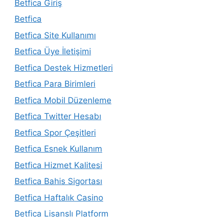
Betfica Giriş
Betfica
Betfica Site Kullanımı
Betfica Üye İletişimi
Betfica Destek Hizmetleri
Betfica Para Birimleri
Betfica Mobil Düzenleme
Betfica Twitter Hesabı
Betfica Spor Çeşitleri
Betfica Esnek Kullanım
Betfica Hizmet Kalitesi
Betfica Bahis Sigortası
Betfica Haftalık Casino
Betfica Lisanslı Platform