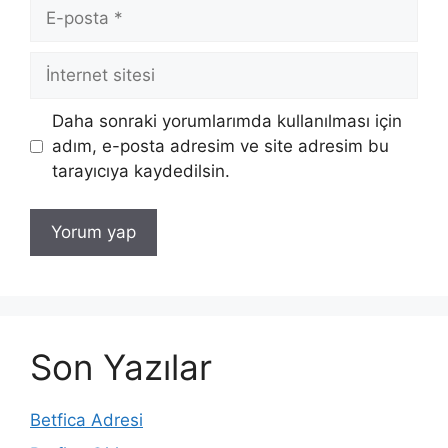
E-
posta
İnternet
sitesi
Daha sonraki yorumlarımda kullanılması için
adım, e-posta adresim ve site adresim bu
tarayıcıya kaydedilsin.
Son Yazılar
Betfica Adresi