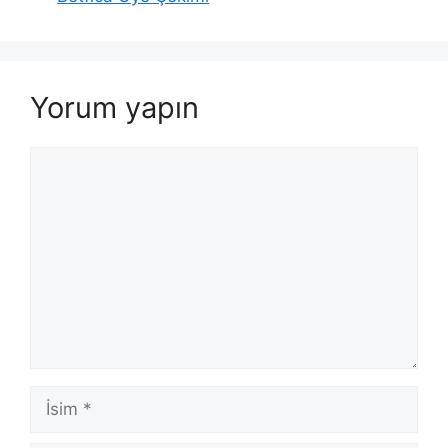
Yorum yapın
Yorum
İsim