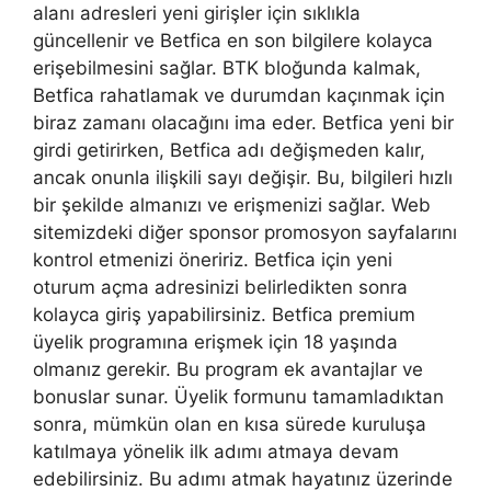
alanı adresleri yeni girişler için sıklıkla
güncellenir ve Betfica en son bilgilere kolayca
erişebilmesini sağlar. BTK bloğunda kalmak,
Betfica rahatlamak ve durumdan kaçınmak için
biraz zamanı olacağını ima eder. Betfica yeni bir
girdi getirirken, Betfica adı değişmeden kalır,
ancak onunla ilişkili sayı değişir. Bu, bilgileri hızlı
bir şekilde almanızı ve erişmenizi sağlar. Web
sitemizdeki diğer sponsor promosyon sayfalarını
kontrol etmenizi öneririz. Betfica için yeni
oturum açma adresinizi belirledikten sonra
kolayca giriş yapabilirsiniz. Betfica premium
üyelik programına erişmek için 18 yaşında
olmanız gerekir. Bu program ek avantajlar ve
bonuslar sunar. Üyelik formunu tamamladıktan
sonra, mümkün olan en kısa sürede kuruluşa
katılmaya yönelik ilk adımı atmaya devam
edebilirsiniz. Bu adımı atmak hayatınız üzerinde