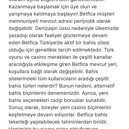
Kazanmaya başlamak için üye olun ve
yarışmaya katılmaya başlayın!
Betfica müşteri
memnuniyeti
mevcut adresi periyodik olarak
değişebilir. Denizaşırı üssü nedeniyle ülkemizde
yasadışı olarak faaliyet göstermeye devam
eden Betfica Türkiye’de aktif bir bahis sitesi
olduğu için genellikle tercih edilmektedir. Türk
oyunu ve casino meraklıları ile çeşitli kanallar
aracılığıyla etkileşime giren Betfica mevcut yeri,
koşullara bağlı olarak değişebilir. Bahis
sitelerindeki tüm kullanıcıların aradığı çeşitli
bahis türleri nelerdir? Bunun nedeni, alternatif
bahis biçimlerini denemenizdir. Ayrıca, yeni
bahis seçenekleri cazip bonuslar sunabilir.
Sonuç olarak, bireyler yeni casino biçimlerini
keşfetmeye devam ediyorlar. Betfica bahis
tekerleği yapılabilecek tahminlerden biridir.
Hepimizin bu oyuna aşina olduğumuza