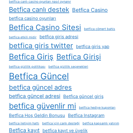
betfica canlı casino oyunları nasıl oynanır
Betfica canlı destek
Betfica Casino
betfica casino oyunları
Betfica Casino Sitesi
betfica cömert bahis
betfica giris adresi
betfica etkili midir
betfica giris twitter
betfica giris yap
Betfica Giriş
Betfica Girişi
betfica gizlilik politikası
betfica gizlilik seçenekleri
Betfica Güncel
betfica güncel adres
betfica güncel adresi
Betfica güncel giriş
betfica güvenlir mi
betfica hediye kuponları
Betfica Hoş Geldin Bonusu
Betfica Instagram
betfica i̇letişim hattı
betfica i̇çin canlı desteği
betfica kapsamlı yatırım
Betfica kayıt
betfica kayıt ve üyelik