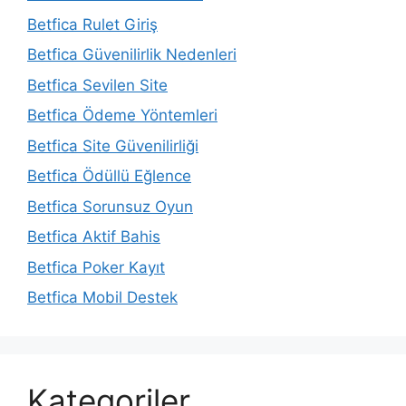
Betfica Rulet Giriş
Betfica Güvenilirlik Nedenleri
Betfica Sevilen Site
Betfica Ödeme Yöntemleri
Betfica Site Güvenilirliği
Betfica Ödüllü Eğlence
Betfica Sorunsuz Oyun
Betfica Aktif Bahis
Betfica Poker Kayıt
Betfica Mobil Destek
Kategoriler