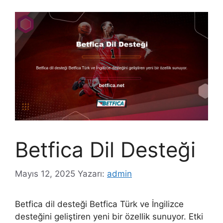
Betfica Dil Desteği
Mayıs 12, 2025
Yazarı:
admin
Betfica dil desteği Betfica Türk ve İngilizce
desteğini geliştiren yeni bir özellik sunuyor. Etki