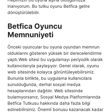
inanıyorum. Bu tutku oyunu Betfica gelire
dönüştürülebilir.
Betfica Oyuncu
Memnuniyeti
Önceki oyuncular bu oyuna oyundan memnun
olduklarını gösteren yüksek bir derecelendirme
yaptı.Web sitesi bu uygulamayı periyodik olarak
kullanıcılarıyla paylaşıyor. Genel olarak, oyunu
web sitesinde kolayca görüntüleyebilirsiniz.
Bununla birlikte, bu uygulama kullanıcılara
sunulduğunda, derhal sosyal medya
hesaplarından dağıtılır. Web sitesinde
bulamıyorsanız, Sosyal Medya Platformlarında
Betfica Tutkusu hakkında daha fazla bilgi
edinebilirsiniz. Önemli bonusu kazanacak kadar