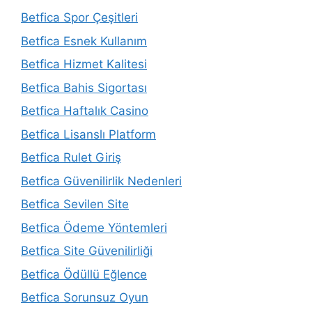
Betfica Spor Çeşitleri
Betfica Esnek Kullanım
Betfica Hizmet Kalitesi
Betfica Bahis Sigortası
Betfica Haftalık Casino
Betfica Lisanslı Platform
Betfica Rulet Giriş
Betfica Güvenilirlik Nedenleri
Betfica Sevilen Site
Betfica Ödeme Yöntemleri
Betfica Site Güvenilirliği
Betfica Ödüllü Eğlence
Betfica Sorunsuz Oyun