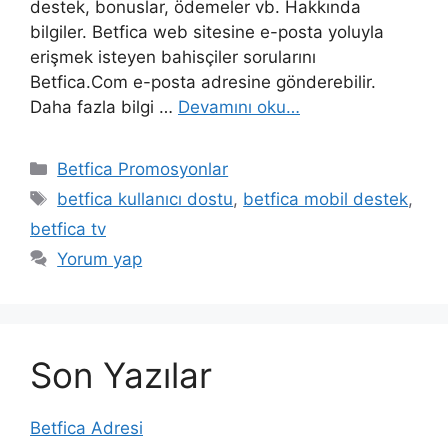
destek, bonuslar, ödemeler vb. Hakkında
bilgiler. Betfica web sitesine e-posta yoluyla
erişmek isteyen bahisçiler sorularını
Betfica.Com e-posta adresine gönderebilir.
Daha fazla bilgi …
Devamını oku…
Kategoriler
Betfica Promosyonlar
Etiketler
betfica kullanıcı dostu
,
betfica mobil destek
,
betfica tv
Yorum yap
Son Yazılar
Betfica Adresi