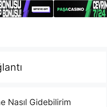
lantı
e Nasıl Gidebilirim