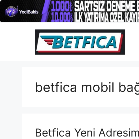
İçeriğe
atla
betfica mobil bağ
Betfica Yeni Adresim