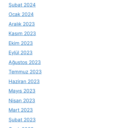
Şubat 2024
Ocak 2024
Aralık 2023
Kasım 2023
Ekim 2023
Eylül 2023
Ağustos 2023
Temmuz 2023
Haziran 2023
Mayıs 2023
Nisan 2023
Mart 2023
Şubat 2023