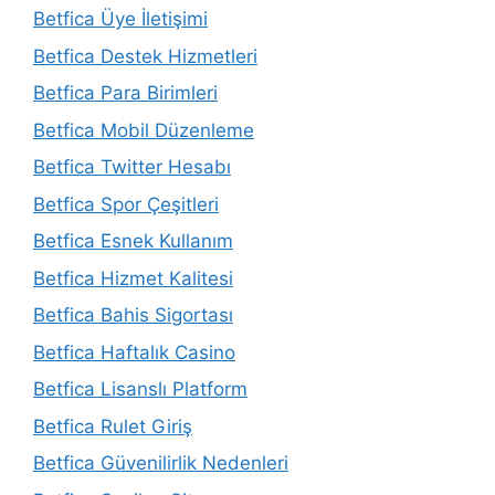
Betfica Üye İletişimi
Betfica Destek Hizmetleri
Betfica Para Birimleri
Betfica Mobil Düzenleme
Betfica Twitter Hesabı
Betfica Spor Çeşitleri
Betfica Esnek Kullanım
Betfica Hizmet Kalitesi
Betfica Bahis Sigortası
Betfica Haftalık Casino
Betfica Lisanslı Platform
Betfica Rulet Giriş
Betfica Güvenilirlik Nedenleri