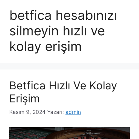
betfica hesabınızı
silmeyin hızlı ve
kolay erişim
Betfica Hızlı Ve Kolay
Erişim
Kasım 9, 2024
Yazarı:
admin