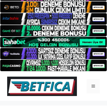
İçeriğe
atla
Menü