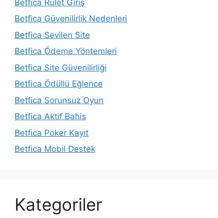
Betfica Rulet Giriş
Betfica Güvenilirlik Nedenleri
Betfica Sevilen Site
Betfica Ödeme Yöntemleri
Betfica Site Güvenilirliği
Betfica Ödüllü Eğlence
Betfica Sorunsuz Oyun
Betfica Aktif Bahis
Betfica Poker Kayıt
Betfica Mobil Destek
Kategoriler