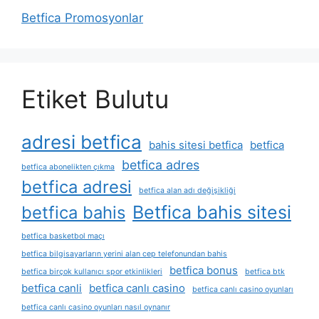
Betfica Promosyonlar
Etiket Bulutu
adresi betfica
bahis sitesi betfica
betfica
betfica adres
betfica abonelikten çıkma
betfica adresi
betfica alan adı değişikliği
Betfica bahis sitesi
betfica bahis
betfica basketbol maçı
betfica bilgisayarların yerini alan cep telefonundan bahis
betfica bonus
betfica birçok kullanıcı spor etkinlikleri
betfica btk
betfica canli
betfica canlı casino
betfica canlı casino oyunları
betfica canlı casino oyunları nasıl oynanır