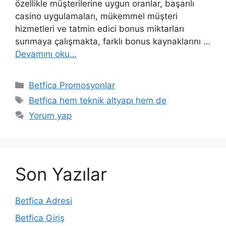
özellikle müşterilerine uygun oranlar, başarılı
casino uygulamaları, mükemmel müşteri
hizmetleri ve tatmin edici bonus miktarları
sunmaya çalışmakta, farklı bonus kaynaklarını …
Devamını oku…
Kategoriler
Betfica Promosyonlar
Etiketler
Betfica hem teknik altyapı hem de
Yorum yap
Son Yazılar
Betfica Adresi
Betfica Giriş