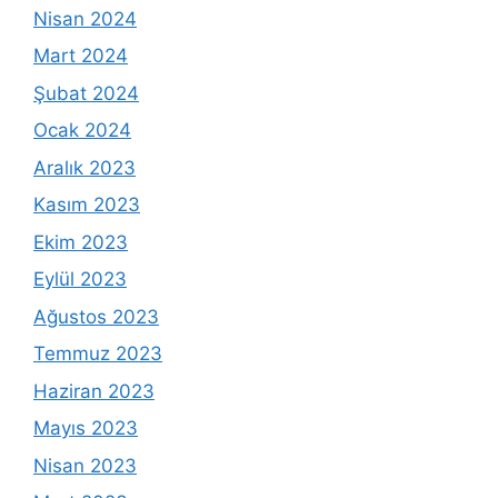
Nisan 2024
Mart 2024
Şubat 2024
Ocak 2024
Aralık 2023
Kasım 2023
Ekim 2023
Eylül 2023
Ağustos 2023
Temmuz 2023
Haziran 2023
Mayıs 2023
Nisan 2023