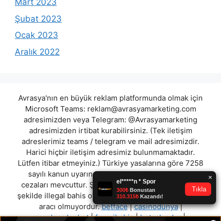
Mart 2023
Şubat 2023
Ocak 2023
Aralık 2022
Avrasya'nın en büyük reklam platformunda olmak için
Microsoft Teams:
reklam@avrasyamarketing.com
adresimizden veya Telegram: @Avrasyamarketing
adresimizden irtibat kurabilirsiniz. (Tek iletişim
adreslerimiz teams / telegram ve mail adresimizdir.
Harici hiçbir iletişim adresimiz bulunmamaktadır.
Lütfen itibar etmeyiniz.) Türkiye yasalarına göre 7258
sayılı kanun uyarınca yasa dışı bahis oynamanın
cezaları mevcuttur. Şu an bulunduğunuz site hiç bir
şekilde illegal bahis oyunları oynatmıyor ve oynamaya
aracı olmuyordur.
betface
|
casinodünya
|
royalgardenbet
|
favoribahis
|
betsalvador
|