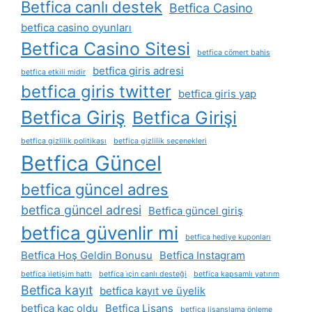
Betfica canlı destek
Betfica Casino
betfica casino oyunları
Betfica Casino Sitesi
betfica cömert bahis
betfica giris adresi
betfica etkili midir
betfica giris twitter
betfica giris yap
Betfica Giriş
Betfica Girişi
betfica gizlilik politikası
betfica gizlilik seçenekleri
Betfica Güncel
betfica güncel adres
betfica güncel adresi
Betfica güncel giriş
betfica güvenlir mi
betfica hediye kuponları
Betfica Hoş Geldin Bonusu
Betfica Instagram
betfica i̇letişim hattı
betfica i̇çin canlı desteği
betfica kapsamlı yatırım
Betfica kayıt
betfica kayıt ve üyelik
betfica kaç oldu
Betfica Lisans
betfica lisanslama önleme