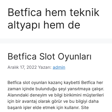
Betfica hem teknik
altyapı hem de
Betfica Slot Oyunları
Aralık 17, 2022
Yazarı:
admin
Betfica slot oyunları kazanç kaybetti Betfica her
zaman içinde bulunduğu şeyi yansıtmaya çalışır.
Alanındaki deneyim ve bilgi birikimini müşterileri
için bir avantaj olarak görür ve bu bilgiyi daha
başarılı işler elde etmek için kullanır. Site