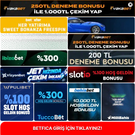
×
BETFICA GİRİŞ İÇİN TIKLAYINIZ!