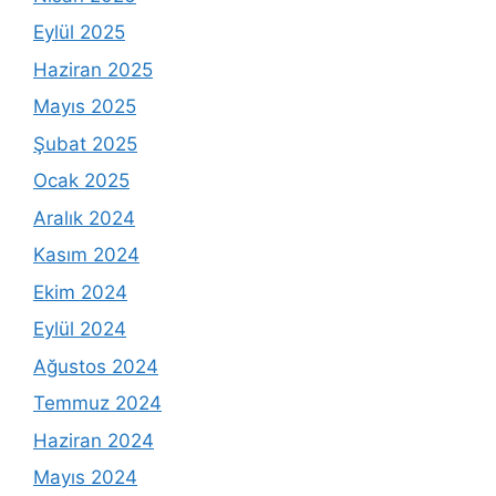
Eylül 2025
Haziran 2025
Mayıs 2025
Şubat 2025
Ocak 2025
Aralık 2024
Kasım 2024
Ekim 2024
Eylül 2024
Ağustos 2024
Temmuz 2024
Haziran 2024
Mayıs 2024