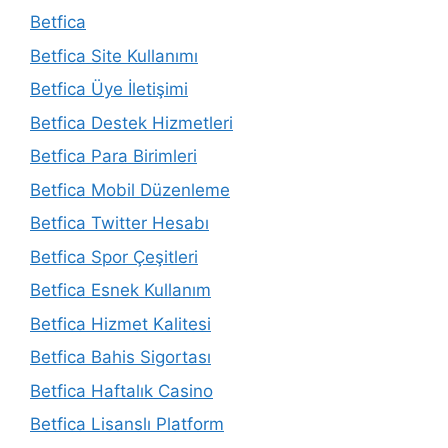
Betfica
Betfica Site Kullanımı
Betfica Üye İletişimi
Betfica Destek Hizmetleri
Betfica Para Birimleri
Betfica Mobil Düzenleme
Betfica Twitter Hesabı
Betfica Spor Çeşitleri
Betfica Esnek Kullanım
Betfica Hizmet Kalitesi
Betfica Bahis Sigortası
Betfica Haftalık Casino
Betfica Lisanslı Platform