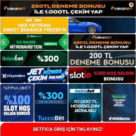
×
BETFICA GİRİŞ İÇİN TIKLAYINIZ!