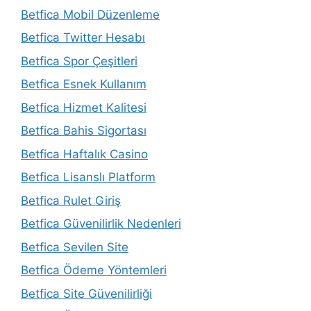
Betfica Mobil Düzenleme
Betfica Twitter Hesabı
Betfica Spor Çeşitleri
Betfica Esnek Kullanım
Betfica Hizmet Kalitesi
Betfica Bahis Sigortası
Betfica Haftalık Casino
Betfica Lisanslı Platform
Betfica Rulet Giriş
Betfica Güvenilirlik Nedenleri
Betfica Sevilen Site
Betfica Ödeme Yöntemleri
Betfica Site Güvenilirliği