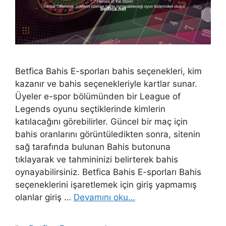
Betfica Bahis E-sporları bahis seçenekleri, kim
kazanır ve bahis seçenekleriyle kartlar sunar.
Üyeler e-spor bölümünden bir League of
Legends oyunu seçtiklerinde kimlerin
katılacağını görebilirler. Güncel bir maç için
bahis oranlarını görüntüledikten sonra, sitenin
sağ tarafında bulunan Bahis butonuna
tıklayarak ve tahmininizi belirterek bahis
oynayabilirsiniz. Betfica Bahis E-sporları Bahis
seçeneklerini işaretlemek için giriş yapmamış
olanlar giriş …
Devamını oku…