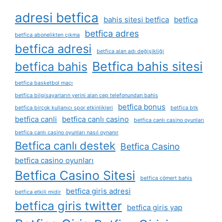
adresi betfica
bahis sitesi betfica
betfica
betfica adres
betfica abonelikten çıkma
betfica adresi
betfica alan adı değişikliği
Betfica bahis sitesi
betfica bahis
betfica basketbol maçı
betfica bilgisayarların yerini alan cep telefonundan bahis
betfica bonus
betfica birçok kullanıcı spor etkinlikleri
betfica btk
betfica canli
betfica canlı casino
betfica canlı casino oyunları
betfica canlı casino oyunları nasıl oynanır
Betfica canlı destek
Betfica Casino
betfica casino oyunları
Betfica Casino Sitesi
betfica cömert bahis
betfica giris adresi
betfica etkili midir
betfica giris twitter
betfica giris yap