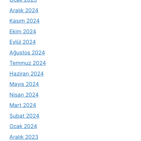
Aralık 2024
Kasım 2024
Ekim 2024
Eylül 2024
Ağustos 2024
Temmuz 2024
Haziran 2024
Mayıs 2024
Nisan 2024
Mart 2024
Şubat 2024
Ocak 2024
Aralık 2023