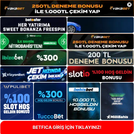
×
BETFICA GİRİŞ İÇİN TIKLAYINIZ!