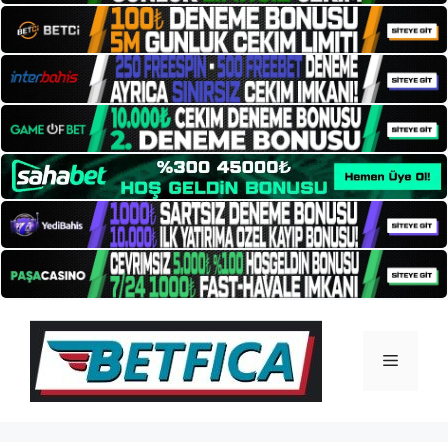
İçeriğe
atla
Menü