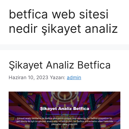
betfica web sitesi
nedir şikayet analiz
Şikayet Analiz Betfica
Haziran 10, 2023
Yazarı:
admin