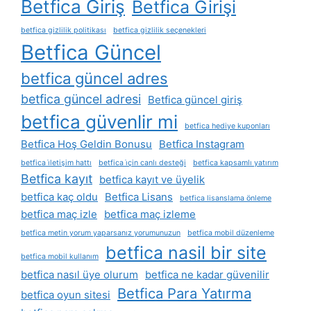
Betfica Giriş
Betfica Girişi
betfica gizlilik politikası
betfica gizlilik seçenekleri
Betfica Güncel
betfica güncel adres
betfica güncel adresi
Betfica güncel giriş
betfica güvenlir mi
betfica hediye kuponları
Betfica Hoş Geldin Bonusu
Betfica Instagram
betfica i̇letişim hattı
betfica i̇çin canlı desteği
betfica kapsamlı yatırım
Betfica kayıt
betfica kayıt ve üyelik
betfica kaç oldu
Betfica Lisans
betfica lisanslama önleme
betfica maç izle
betfica maç izleme
betfica metin yorum yaparsanız yorumunuzun
betfica mobil düzenleme
betfica nasil bir site
betfica mobil kullanım
betfica nasıl üye olurum
betfica ne kadar güvenilir
Betfica Para Yatırma
betfica oyun sitesi