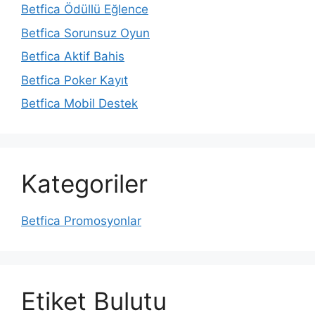
Betfica Ödüllü Eğlence
Betfica Sorunsuz Oyun
Betfica Aktif Bahis
Betfica Poker Kayıt
Betfica Mobil Destek
Kategoriler
Betfica Promosyonlar
Etiket Bulutu