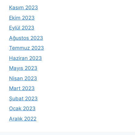
Kasım 2023
Ekim 2023
Eylül 2023
Ağustos 2023
Temmuz 2023
Haziran 2023
Mayıs 2023
Nisan 2023
Mart 2023
Şubat 2023
Ocak 2023
Aralık 2022