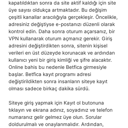
kapatıldıktan sonra da site aktif kaldığı için site
üye sayısı oldukça artmaktadır. Bu değişim
çeşitli kanallar aracılığıyla gerçekleşir. Öncelikle,
adresiniz değiştiyse e-postanızı düzenli olarak
kontrol edin. Daha sonra oturum açarsanız, bir
VPN kullanarak oturum açmanız gerekir. Giriş
adresini değiştirdikten sonra, sitenin kişisel
verileri en üst düzeyde korunacak ve ardından
kullanıcı yeni bir giriş kimliği ve şifre alacaktır.
Online bahis bu nedenle Betfica girmesiyle
başlar. Betfica kayıt programı adresi
değiştirildikten sonra insanların siteye kayıt
olması sadece birkaç dakika sürdü.
Siteye giriş yapmak için Kayıt ol butonuna
tıklayın ve ekrana adınız, soyadınız ve telefon
numaranız gelir gelmez üye olun. Sorular
doldurulmalı ve onaylanmalıdır. Ardından,