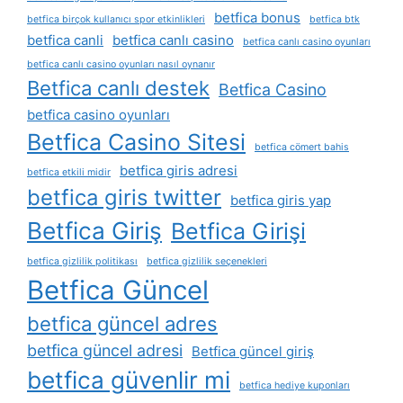
betfica bonus
betfica birçok kullanıcı spor etkinlikleri
betfica btk
betfica canli
betfica canlı casino
betfica canlı casino oyunları
betfica canlı casino oyunları nasıl oynanır
Betfica canlı destek
Betfica Casino
betfica casino oyunları
Betfica Casino Sitesi
betfica cömert bahis
betfica giris adresi
betfica etkili midir
betfica giris twitter
betfica giris yap
Betfica Giriş
Betfica Girişi
betfica gizlilik politikası
betfica gizlilik seçenekleri
Betfica Güncel
betfica güncel adres
betfica güncel adresi
Betfica güncel giriş
betfica güvenlir mi
betfica hediye kuponları