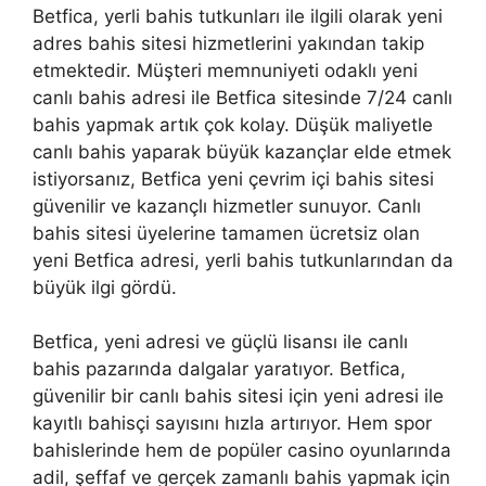
Betfica, yerli bahis tutkunları ile ilgili olarak yeni
adres bahis sitesi hizmetlerini yakından takip
etmektedir. Müşteri memnuniyeti odaklı yeni
canlı bahis adresi ile Betfica sitesinde 7/24 canlı
bahis yapmak artık çok kolay. Düşük maliyetle
canlı bahis yaparak büyük kazançlar elde etmek
istiyorsanız, Betfica yeni çevrim içi bahis sitesi
güvenilir ve kazançlı hizmetler sunuyor. Canlı
bahis sitesi üyelerine tamamen ücretsiz olan
yeni Betfica adresi, yerli bahis tutkunlarından da
büyük ilgi gördü.
Betfica, yeni adresi ve güçlü lisansı ile canlı
bahis pazarında dalgalar yaratıyor. Betfica,
güvenilir bir canlı bahis sitesi için yeni adresi ile
kayıtlı bahisçi sayısını hızla artırıyor. Hem spor
bahislerinde hem de popüler casino oyunlarında
adil, şeffaf ve gerçek zamanlı bahis yapmak için