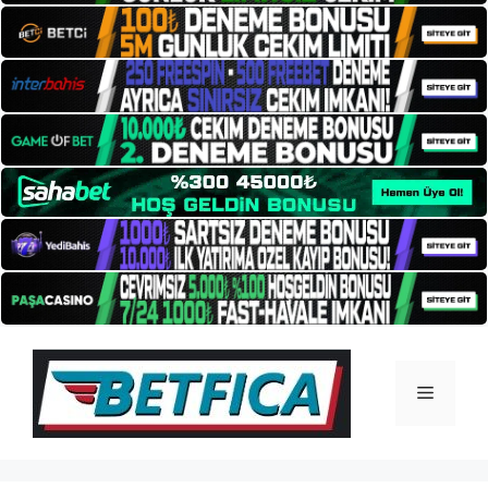
İçeriğe
atla
Menü