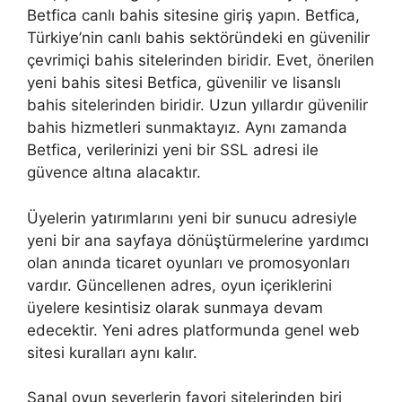
Betfica canlı bahis sitesine giriş yapın. Betfica,
Türkiye’nin canlı bahis sektöründeki en güvenilir
çevrimiçi bahis sitelerinden biridir. Evet, önerilen
yeni bahis sitesi Betfica, güvenilir ve lisanslı
bahis sitelerinden biridir. Uzun yıllardır güvenilir
bahis hizmetleri sunmaktayız. Aynı zamanda
Betfica, verilerinizi yeni bir SSL adresi ile
güvence altına alacaktır.
Üyelerin yatırımlarını yeni bir sunucu adresiyle
yeni bir ana sayfaya dönüştürmelerine yardımcı
olan anında ticaret oyunları ve promosyonları
vardır. Güncellenen adres, oyun içeriklerini
üyelere kesintisiz olarak sunmaya devam
edecektir. Yeni adres platformunda genel web
sitesi kuralları aynı kalır.
Sanal oyun severlerin favori sitelerinden biri