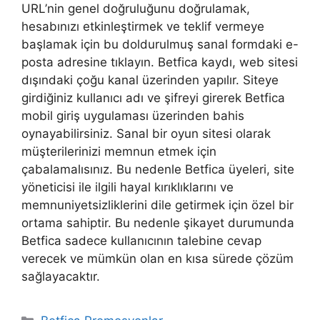
URL’nin genel doğruluğunu doğrulamak,
hesabınızı etkinleştirmek ve teklif vermeye
başlamak için bu doldurulmuş sanal formdaki e-
posta adresine tıklayın. Betfica kaydı, web sitesi
dışındaki çoğu kanal üzerinden yapılır. Siteye
girdiğiniz kullanıcı adı ve şifreyi girerek Betfica
mobil giriş uygulaması üzerinden bahis
oynayabilirsiniz. Sanal bir oyun sitesi olarak
müşterilerinizi memnun etmek için
çabalamalısınız. Bu nedenle Betfica üyeleri, site
yöneticisi ile ilgili hayal kırıklıklarını ve
memnuniyetsizliklerini dile getirmek için özel bir
ortama sahiptir. Bu nedenle şikayet durumunda
Betfica sadece kullanıcının talebine cevap
verecek ve mümkün olan en kısa sürede çözüm
sağlayacaktır.
Kategoriler