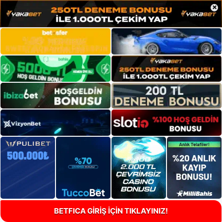
×
BETFICA GİRİŞ İÇİN TIKLAYINIZ!