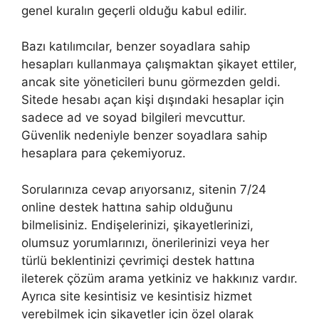
genel kuralın geçerli olduğu kabul edilir.
Bazı katılımcılar, benzer soyadlara sahip
hesapları kullanmaya çalışmaktan şikayet ettiler,
ancak site yöneticileri bunu görmezden geldi.
Sitede hesabı açan kişi dışındaki hesaplar için
sadece ad ve soyad bilgileri mevcuttur.
Güvenlik nedeniyle benzer soyadlara sahip
hesaplara para çekemiyoruz.
Sorularınıza cevap arıyorsanız, sitenin 7/24
online destek hattına sahip olduğunu
bilmelisiniz. Endişelerinizi, şikayetlerinizi,
olumsuz yorumlarınızı, önerilerinizi veya her
türlü beklentinizi çevrimiçi destek hattına
ileterek çözüm arama yetkiniz ve hakkınız vardır.
Ayrıca site kesintisiz ve kesintisiz hizmet
verebilmek için şikayetler için özel olarak