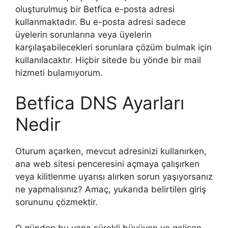
oluşturulmuş bir Betfica e-posta adresi
kullanmaktadır. Bu e-posta adresi sadece
üyelerin sorunlarına veya üyelerin
karşılaşabilecekleri sorunlara çözüm bulmak için
kullanılacaktır. Hiçbir sitede bu yönde bir mail
hizmeti bulamıyorum.
Betfica DNS Ayarları
Nedir
Oturum açarken, mevcut adresinizi kullanırken,
ana web sitesi penceresini açmaya çalışırken
veya kilitlenme uyarısı alırken sorun yaşıyorsanız
ne yapmalısınız? Amaç, yukarıda belirtilen giriş
sorununu çözmektir.
O günden bu yana sürekli büyüyen ve gelişen