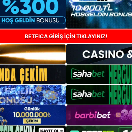
BETFICA GİRİŞ İÇİN TIKLAYINIZ!