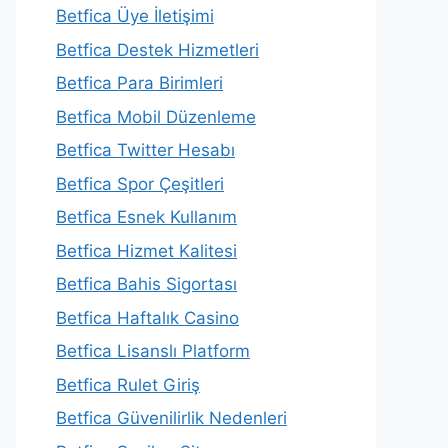
Betfica Üye İletişimi
Betfica Destek Hizmetleri
Betfica Para Birimleri
Betfica Mobil Düzenleme
Betfica Twitter Hesabı
Betfica Spor Çeşitleri
Betfica Esnek Kullanım
Betfica Hizmet Kalitesi
Betfica Bahis Sigortası
Betfica Haftalık Casino
Betfica Lisanslı Platform
Betfica Rulet Giriş
Betfica Güvenilirlik Nedenleri