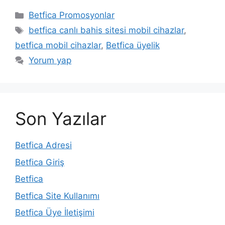
Kategoriler
Betfica Promosyonlar
Etiketler
betfica canlı bahis sitesi mobil cihazlar
,
betfica mobil cihazlar
,
Betfica üyelik
Yorum yap
Son Yazılar
Betfica Adresi
Betfica Giriş
Betfica
Betfica Site Kullanımı
Betfica Üye İletişimi