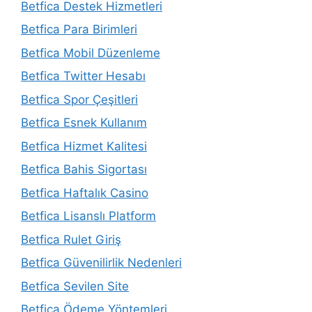
Betfica Destek Hizmetleri
Betfica Para Birimleri
Betfica Mobil Düzenleme
Betfica Twitter Hesabı
Betfica Spor Çeşitleri
Betfica Esnek Kullanım
Betfica Hizmet Kalitesi
Betfica Bahis Sigortası
Betfica Haftalık Casino
Betfica Lisanslı Platform
Betfica Rulet Giriş
Betfica Güvenilirlik Nedenleri
Betfica Sevilen Site
Betfica Ödeme Yöntemleri