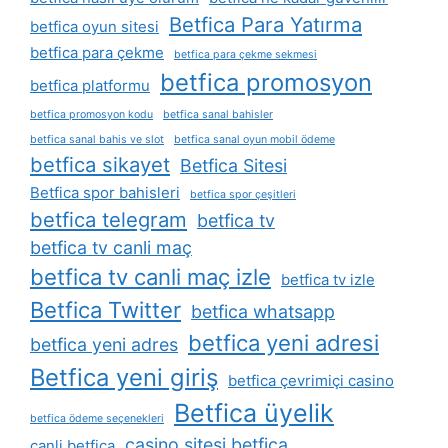
Betfica Para Yatırma
betfica oyun sitesi
betfica para çekme
betfica para çekme sekmesi
betfica promosyon
betfica platformu
betfica promosyon kodu
betfica sanal bahisler
betfica sanal bahis ve slot
betfica sanal oyun mobil ödeme
betfica sikayet
Betfica Sitesi
Betfica spor bahisleri
betfica spor çeşitleri
betfica telegram
betfica tv
betfica tv canli maç
betfica tv canli maç izle
betfica tv izle
Betfica Twitter
betfica whatsapp
betfica yeni adresi
betfica yeni adres
Betfica yeni giriş
betfica çevrimiçi casino
Betfica üyelik
betfica ödeme seçenekleri
casino sitesi betfica
canli betfica