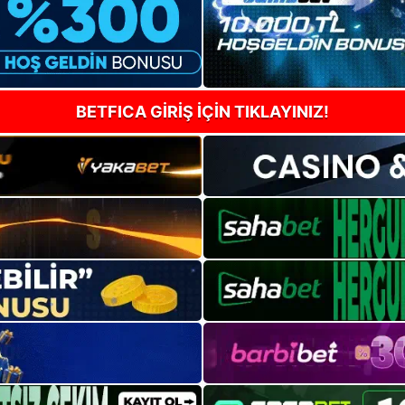
BETFICA GİRİŞ İÇİN TIKLAYINIZ!