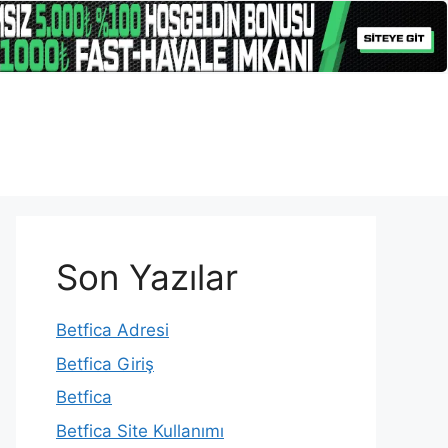
Son Yazılar
Betfica Adresi
Betfica Giriş
Betfica
Betfica Site Kullanımı